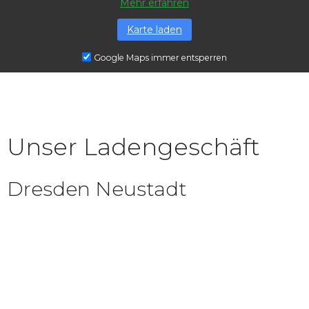
Mehr erfahren
Karte laden
Google Maps immer entsperren
Unser Ladengeschäft
Dresden Neustadt
Königstraße 12 | 01097 Dresden
info@zeitloswohnen.com
+49 (0) 351 810 89 80