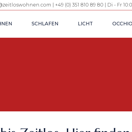
@zeitloswohnen.com
| +49 (0) 351 810 89 80 | Di - Fr 10:
E & STÜHLE
KLASSISCHE
LICHT FÜR DEN
BETTEN
INNENBEREICH
RDS
NEN
SCHLAFEN
LICHT
OCCHIO
BOXSPRING BETTEN
LICHT FÜR DEN
&
AUSSENBEREICH
HEKEN
MASSIVHOLZ-
BETTEN
OFAS
EINBAUSCHRÄNKE &
TISCHE & STÜHLE
KLASSISCHE
LICHT FÜR DEN
ANKLEIDEN
BETTEN
INNENBEREICH
TÜREN &
DEBOARDS
NDE
BOXSPRING BETTEN
LICHT FÜR DEN
GALE &
AUSSENBEREICH
BLIOTHEKEN
MASSIVHOLZ-
BETTEN
FAS &
HLAFSOFAS
EINBAUSCHRÄNKE &
ANKLEIDEN
HIEBETÜREN &
ENNWÄNDE