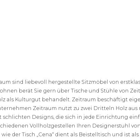
um sind liebevoll hergestellte Sitzmöbel von erstklass
ohnen berät Sie gern über Tische und Stühle von Z
z als Kulturgut behandelt. Zeitraum beschäftigt eigen
ternehmen Zeitraum nutzt zu zwei Dritteln Holz aus 
chlichten Designs, die sich in jede Einrichtung einfü
schiedenen Vollholzgestellen Ihren Designerstuhl von
 wie der Tisch „Cena“ dient als Beistelltisch und ist a