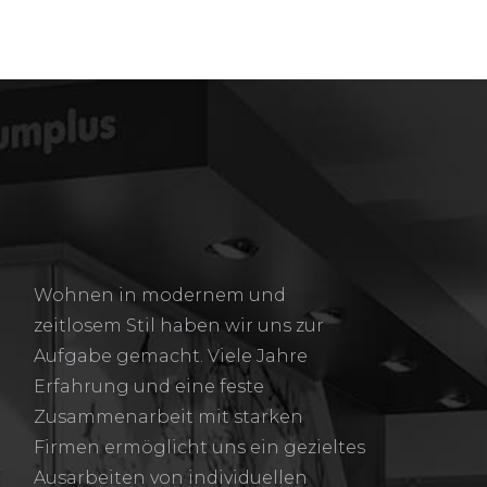
Wohnen in modernem und
zeitlosem Stil haben wir uns zur
Aufgabe gemacht. Viele Jahre
Erfahrung und eine feste
Zusammenarbeit mit starken
Firmen ermöglicht uns ein gezieltes
Ausarbeiten von individuellen